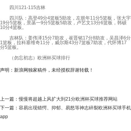
四川121-115吉林
四川队：高登49分4篮板5助攻，左朕年11分5篮板，张大宇
19分5篮板，景菡一9分5篮板5助攻，卢艺文13分6篮板，韩硕
10分4篮板。
吉林队：姜伟泽15分7助攻，崔晋铭17分8助攻，吴昌泽6分
1篮板，拉科塞维奇11分，威尔斯43分7篮板7助攻，代怀博17
分5篮板。
（勿忘初志）欧洲杯买球排行
声明：新浪网独家稿件，未经授权辞谢转载！
上一篇：
慢慢将超越上风扩大到21分欧洲杯买球推荐网站
下一篇：
容易出现错愕、抑郁、易怒等神志碎裂欧洲杯买球手机
app