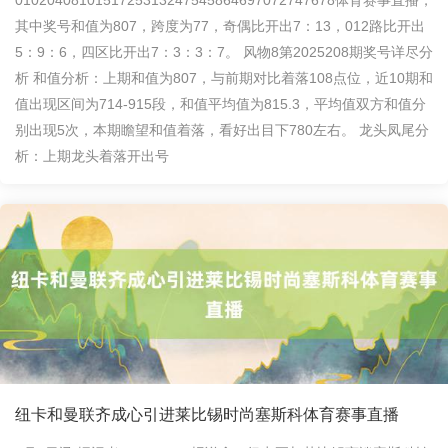
0102040810151725313247545864697072747678体育赛事直播，
其中奖号和值为807，跨度为77，奇偶比开出7：13，012路比开出
5：9：6，四区比开出7：3：3：7。 风物8第2025208期奖号详尽分
析 和值分析：上期和值为807，与前期对比着落108点位，近10期和
值出现区间为714-915段，和值平均值为815.3，平均值双方和值分
别出现5次，本期瞻望和值着落，看好出目下780左右。 龙头凤尾分
析：上期龙头着落开出号
纽卡和曼联齐成心引进莱比锡时尚塞斯科体育赛事直播