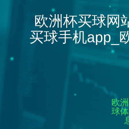
欧洲杯买球网
买球手机app
欧洲
球体