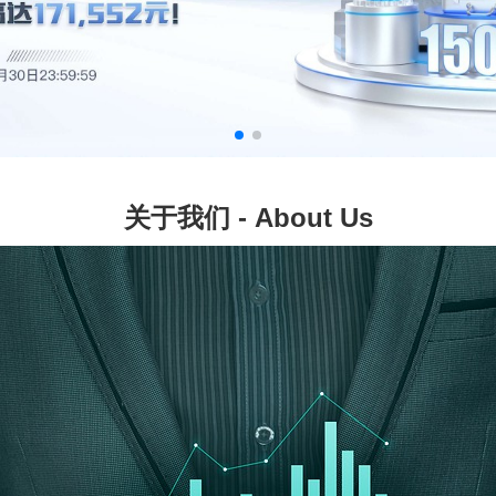
关于我们 - About Us