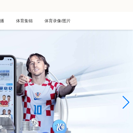
播
体育集锦
体育录像/图片