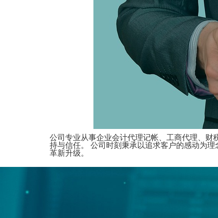
公司专业从事企业会计代理记帐、工商代理、财
持与信任。 公司时刻秉承以追求客户的感动为
革新升级。