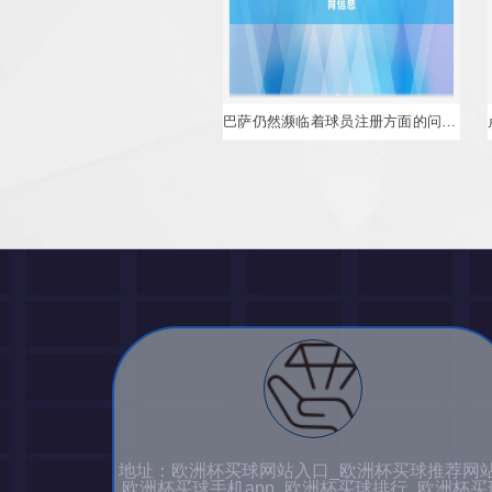
巴萨仍然濒临着球员注册方面的问题欧洲杯买球体育信息
地址：欧洲杯买球网站入口_欧洲杯买球推荐网站
欧洲杯买球手机app_欧洲杯买球排行_欧洲杯买