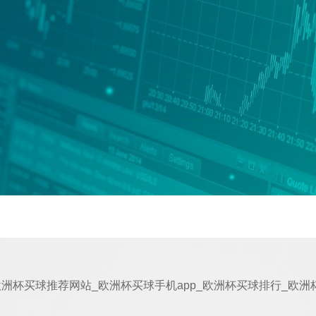
洲杯买球推荐网站_欧洲杯买球手机app_欧洲杯买球排行_欧