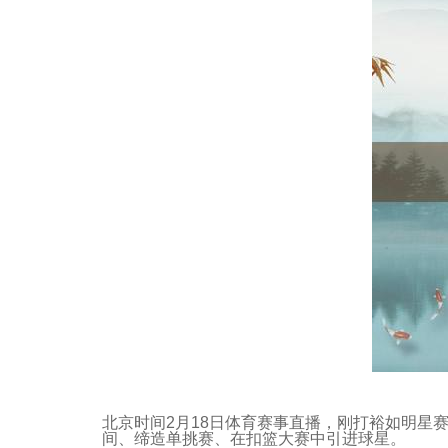
北京时间2月18日体育赛事直播，刚打裕如明星
间、缔造单挑赛、在扣篮大赛中引进球星。