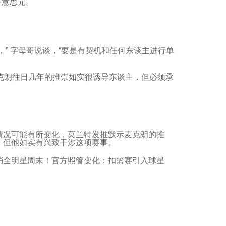
好意思元。
” 字母哥说谈，“要是有契机和任何东谈主进行单
克朗往日几年的推崇如实很诱导东谈主，但必须承
情况可能有所变化，莫兰特发推默示麦克朗的推
，但他如实有兴致干涉这项赛事。
消全明星周末！官方照管变化：扣篮赛引入球星