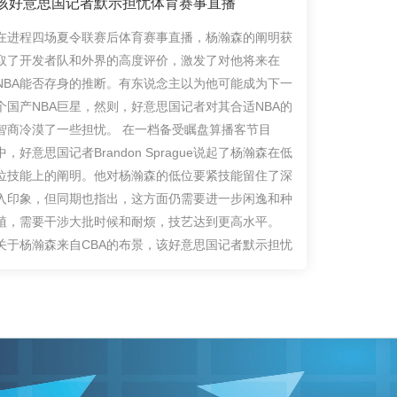
该好意思国记者默示担忧体育赛事直播
在进程四场夏令联赛后体育赛事直播，杨瀚森的阐明获
取了开发者队和外界的高度评价，激发了对他将来在
NBA能否存身的推断。有东说念主以为他可能成为下一
个国产NBA巨星，然则，好意思国记者对其合适NBA的
智商冷漠了一些担忧。 在一档备受瞩盘算播客节目
中，好意思国记者Brandon Sprague说起了杨瀚森在低
位技能上的阐明。他对杨瀚森的低位要紧技能留住了深
入印象，但同期也指出，这方面仍需要进一步闲逸和种
植，需要干涉大批时候和耐烦，技艺达到更高水平。
关于杨瀚森来自CBA的布景，该好意思国记者默示担忧