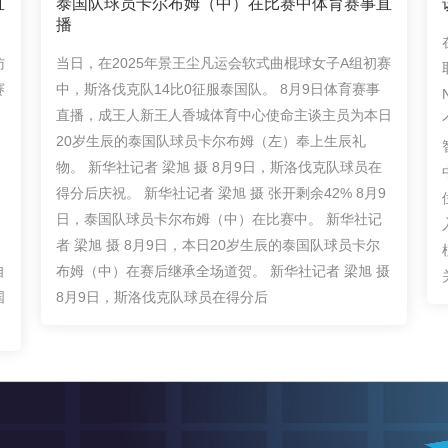
直
泰国队球员卡尔布姆（中）在比赛中体育赛事直
播
访
当日，在2025年景王尘凡运会软式曲棍球女子A组初赛
赛
中，斯洛伐克队14比0征服泰国队。 8月9日体育赛事
直播，成王人新王人香城体育中心使命主谈主员为本日
，
20岁生辰的泰国队球员卡尔布姆（左）奉上生辰礼
，
物。 新华社记者 梁旭 摄 8月9日，斯洛伐克队球员在
得分后庆祝。 新华社记者 梁旭 摄 张开剩余42% 8月9
日，泰国队球员卡尔布姆（中）在比赛中。 新华社记
者 梁旭 摄 8月9日，本日20岁生辰的泰国队球员卡尔
自
布姆（中）在赛后继承全场道贺。 新华社记者 梁旭 摄
国
8月9日，斯洛伐克队球员在得分后