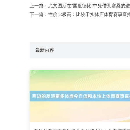
上一篇：
尤文图斯在“国度德比”中凭借孔塞桑的
下一篇：
性价比极高：比较于实体店体育赛事直
最新内容