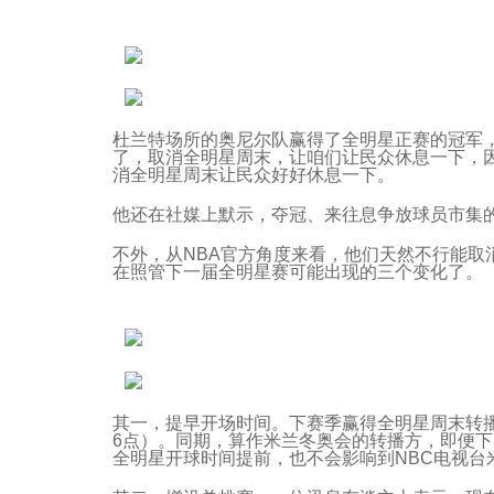
杜兰特场所的奥尼尔队赢得了全明星正赛的冠军，
了，取消全明星周末，让咱们让民众休息一下，因
消全明星周末让民众好好休息一下。
他还在社媒上默示，夺冠、来往息争放球员市集
不外，从NBA官方角度来看，他们天然不行能取消全明
在照管下一届全明星赛可能出现的三个变化了。
其一，提早开场时间。下赛季赢得全明星周末转播
6点）。同期，算作米兰冬奥会的转播方，即便下
全明星开球时间提前，也不会影响到NBC电视台