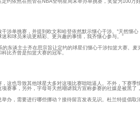
定约依然在照管在NBA全明星周末举办单挑赛，奖金为100万
干涉单挑赛，并提到欧文和哈登依然默示惬心干涉。“天然惬心，
球迷和球员来说更精彩、更兴趣的事情，我齐惬心参与。”
干系的东谈主士齐在思宗旨让定约的球星们惬心干涉扣篮大赛。麦
和科比齐曾是扣篮大赛的冠军。
赛，这也导致其他球星大多对这项比赛咄咄逼人。不外，下赛季
这项赛事，另外，字母哥天然嘲谑我方宣称参赛的社媒是被黑了
息举办，需要进行哪些挪动？接待留言发表见识。杜兰特提倡取