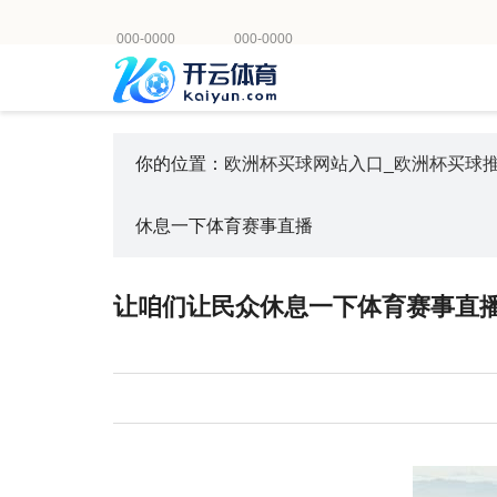
000-0000
000-0000
你的位置：
欧洲杯买球网站入口_欧洲杯买球推
休息一下体育赛事直播
让咱们让民众休息一下体育赛事直