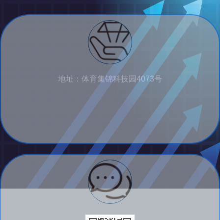
地址：体育集锦科技园4073号