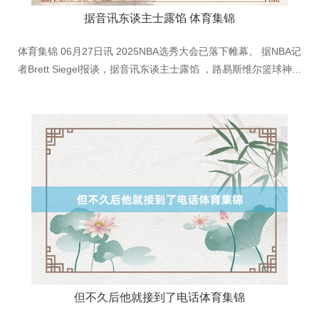
据音讯东谈主士露馅 体育集锦
体育集锦 06月27日讯 2025NBA选秀大会已落下帷幕。 据NBA记
者Brett Siegel报谈，据音讯东谈主士露馅 ，路易斯维尔篮球神弓
手后卫雷尼-史姑娘已同意代表丹佛掘金队投入 NBA 夏日联赛。
22岁的史姑娘身高6英尺2英寸（188cm），场均获取13.1分，三
分球掷中率高达37.9%。史姑娘大学临了一个赛季场均三分球动手
9.1次，掷中3.5次
但不久后他就接到了电话体育集锦