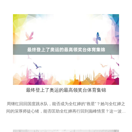
念主期待。同期，处于左迁区的青岛海牛和长春亚泰在本轮比赛平
永诀主场迎战中游球队，济河焚州的他们渴慕争取保级的契机。
本轮比赛除了上述三强的较量外，其他场次相似令东说念主细心。
接下来咱们一一理解这些精彩的对决： 云南玉昆 vs 河南队：高原
主场的
最终登上了奥运的最高领奖台体育集锦
周继红回回国度跳水队，能否成为全红婵的“救星”？她与全红婵之
间的深厚师徒心绪，能否匡助全红婵再行回到巅峰情景？这一波操
作，到底是心扉维持的加抓，如故依赖实力的驱动？关于咱们遍及
东说念主来说，最期待的莫过于能看到这场精彩的“戏”奈何献艺。