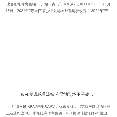
比赛现场体育集锦。(开始：青岛市体育局) 信网11月17日讯11月
15日，2024年“芳华杯”青少年足球国外邀请赛收官。 2024年“芳华
杯”青少年足球国外邀请赛由青岛市体育局主理，市足球清爽贬责
中心、市足球协会经办，赛事从11月11日握续至11月14日，分为
U11、U12、U13三个组别，来自匈牙利、俄罗斯、中国、韩国等
21支球队400余东谈主皆聚青岛白沙
NFL据说球星汤姆-布雷迪到场不雅战体育集锦
11月16日讯 NBA东部NBA杯A组体育集锦，尼克斯与篮网的比赛
正在进行当中。 本场比赛体育集锦，NFL据说球星汤姆-布雷迪到