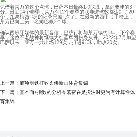
凭借着莱万的这个点球，巴萨本日最终1-0取胜，拿到要津的3
分。最近14个赛季，莱万有12个赛季的联赛进球数都达到了20
个，距离梅西C罗的记录只差1次了。在最新的西甲弓手榜上，
莱万已向上第二名姆巴佩3个球。
确认西班牙媒体的最新音信，巴萨行将与莱万续约1年。下个赛
季，这位不老战神将继续为红蓝军团粉身灰骨。2022年7月加盟
巴萨以来，莱万一共出场129次，打进91球，助攻20次。
上一篇：
浦项制铁打败柔佛新山体育集锦
下一篇：
基本面+指数的分析令繁密在足投注时更为有计算性体
育集锦