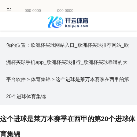
000-0000
000-0000
你的位置：
欧洲杯买球网站入口_欧洲杯买球推荐网站_欧
洲杯买球手机app_欧洲杯买球排行_欧洲杯买球靠谱的大
平台软件
>
体育集锦
> 这个进球是莱万本赛季在西甲的第
20个进球体育集锦
这个进球是莱万本赛季在西甲的第20个进球体
育集锦