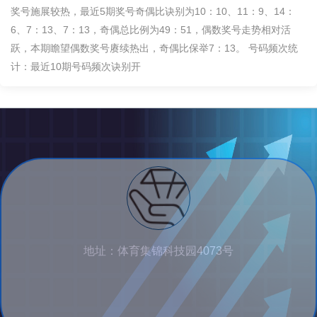
奖号施展较热，最近5期奖号奇偶比诀别为10：10、11：9、14：
6、7：13、7：13，奇偶总比例为49：51，偶数奖号走势相对活
跃，本期瞻望偶数奖号赓续热出，奇偶比保举7：13。 号码频次统
计：最近10期号码频次诀别开
地址：体育集锦科技园4073号