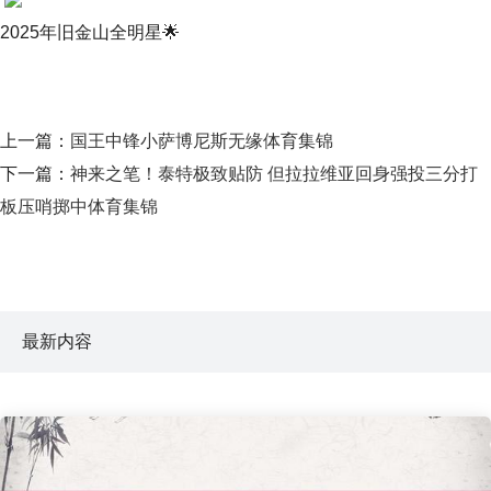
2025年旧金山全明星🌟
上一篇：
国王中锋小萨博尼斯无缘体育集锦
下一篇：
神来之笔！泰特极致贴防 但拉拉维亚回身强投三分打
板压哨掷中体育集锦
最新内容