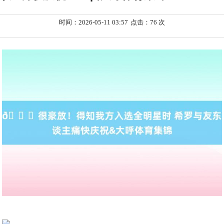
时间：2026-05-11 03:57
点击：76 次