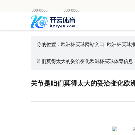
000-0000
000-0000
你的位置：
欧洲杯买球网站入口_欧洲杯买球推
咱们莫得太大的妥洽变化欧洲杯买球体育信息
关节是咱们莫得太大的妥洽变化欧