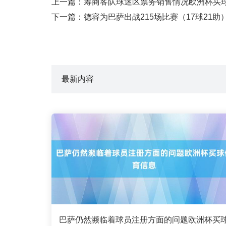
上一篇：
筹商客队球迷区票务销售情况欧洲杯买
下一篇：
德容为巴萨出战215场比赛（17球21
最新内容
巴萨仍然濒临着球员注册方面的问题欧洲杯买