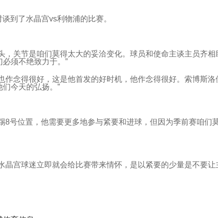
时谈到了水晶宫vs利物浦的比赛。
开头，关节是咱们莫得太大的妥洽变化。球员和使命主谈主员齐相
必须不绝致力于。”
后也作念得很好，这是他首发的好时机，他作念得很好。索博斯洛
们今天的弘扬。”
踢8号位置，他需要更多地参与紧要和进球，但因为季前赛咱们
水晶宫球迷立即就会给比赛带来情怀，是以紧要的少量是不要让