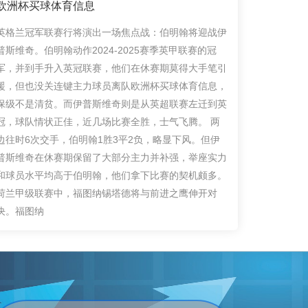
欧洲杯买球体育信息
英格兰冠军联赛行将演出一场焦点战：伯明翰将迎战伊
普斯维奇。伯明翰动作2024-2025赛季英甲联赛的冠
军，并到手升入英冠联赛，他们在休赛期莫得大手笔引
援，但也没关连键主力球员离队欧洲杯买球体育信息，
保级不是清贫。而伊普斯维奇则是从英超联赛左迁到英
冠，球队情状正佳，近几场比赛全胜，士气飞腾。 两
边往时6次交手，伯明翰1胜3平2负，略显下风。但伊
普斯维奇在休赛期保留了大部分主力并补强，举座实力
和球员水平均高于伯明翰，他们拿下比赛的契机颇多。
荷兰甲级联赛中，福图纳锡塔德将与前进之鹰伸开对
决。福图纳