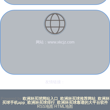
网站：www.xkcjz.com
友情链接：
Powered by
欧洲杯买球网站入口_欧洲杯买球推荐网站_欧洲杯
买球手机app_欧洲杯买球排行_欧洲杯买球靠谱的大平台软件
RSS地图
HTML地图