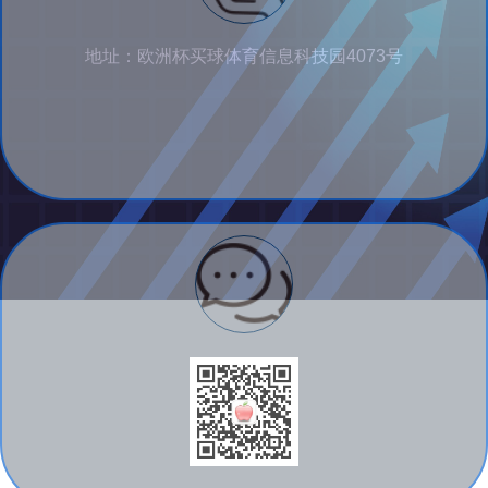
地址：欧洲杯买球体育信息科技园4073号